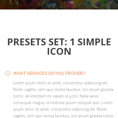
PRESETS SET: 1 SIMPLE
ICON
WHAT SERVICES DO YOU PROVIDE?
Lorem ipsum dolor sit amet, consectetur adipiscing elit.
Morbi sagittis, sem quis lacinia faucibus, orci ipsum gravida
tortor, vel interdum mi sapien ut justo. Nulla varius
consequat magna, id molestie ipsum volutpat quis. Lorem
ipsum dolor sit amet, consectetur adipiscing elit. Morbi
sagittis, sem quis lacinia faucibus, orci ipsum gravida tortor.