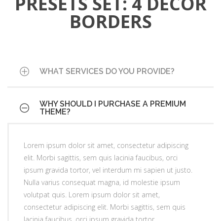
PRESETS SET: 4 DECOR
faucibus, orci ipsum gravida tortor, vel interdum mi
sit amet, consectetur adipiscing elit. Morbi sagittis,
sapien ut justo. Nulla varius consequat magna, id
BORDERS
sem quis lacinia faucibus, orci ipsum gravida
molestie ipsum volutpat quis. Lorem ipsum dolor
tortor.
sit amet, consectetur adipiscing elit. Morbi sagittis,
sem quis lacinia faucibus, orci ipsum gravida
tortor.
WHAT SERVICES DO YOU PROVIDE?
WHY SHOULD I PURCHASE A PREMIUM
Lorem ipsum dolor sit amet, consectetur adipiscing
THEME?
elit. Morbi sagittis, sem quis lacinia faucibus, orci
ipsum gravida tortor, vel interdum mi sapien ut justo.
Lorem ipsum dolor sit amet, consectetur adipiscing
Nulla varius consequat magna, id molestie ipsum
elit. Morbi sagittis, sem quis lacinia faucibus, orci
volutpat quis. Lorem ipsum dolor sit amet,
ipsum gravida tortor, vel interdum mi sapien ut justo.
consectetur adipiscing elit. Morbi sagittis, sem quis
Nulla varius consequat magna, id molestie ipsum
lacinia faucibus, orci ipsum gravida tortor.
volutpat quis. Lorem ipsum dolor sit amet,
consectetur adipiscing elit. Morbi sagittis, sem quis
lacinia faucibus, orci ipsum gravida tortor.