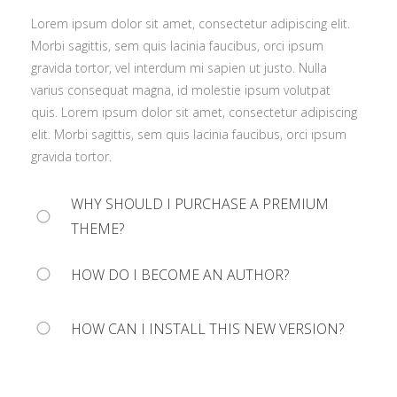
gravida tortor, vel interdum mi sapien ut justo. Nulla
elit. Morbi sagittis, sem quis lacinia faucibus, orci ipsum
Lorem ipsum dolor sit amet, consectetur adipiscing elit.
varius consequat magna, id molestie ipsum volutpat
gravida tortor.
Morbi sagittis, sem quis lacinia faucibus, orci ipsum
quis. Lorem ipsum dolor sit amet, consectetur adipiscing
gravida tortor, vel interdum mi sapien ut justo. Nulla
elit. Morbi sagittis, sem quis lacinia faucibus, orci ipsum
varius consequat magna, id molestie ipsum volutpat
gravida tortor.
quis. Lorem ipsum dolor sit amet, consectetur adipiscing
elit. Morbi sagittis, sem quis lacinia faucibus, orci ipsum
gravida tortor.
WHY SHOULD I PURCHASE A PREMIUM
THEME?
HOW DO I BECOME AN AUTHOR?
Lorem ipsum dolor sit amet, consectetur adipiscing elit.
Morbi sagittis, sem quis lacinia faucibus, orci ipsum
gravida tortor, vel interdum mi sapien ut justo. Nulla
HOW CAN I INSTALL THIS NEW VERSION?
Lorem ipsum dolor sit amet, consectetur adipiscing elit.
varius consequat magna, id molestie ipsum volutpat
Morbi sagittis, sem quis lacinia faucibus, orci ipsum
quis. Lorem ipsum dolor sit amet, consectetur adipiscing
gravida tortor, vel interdum mi sapien ut justo. Nulla
Lorem ipsum dolor sit amet, consectetur adipiscing elit.
elit. Morbi sagittis, sem quis lacinia faucibus, orci ipsum
varius consequat magna, id molestie ipsum volutpat