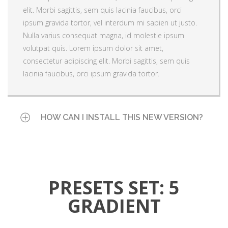
lacinia faucibus, orci ipsum gravida tortor.
elit. Morbi sagittis, sem quis lacinia faucibus, orci
volutpat quis. Lorem ipsum dolor sit amet,
ipsum gravida tortor, vel interdum mi sapien ut justo.
consectetur adipiscing elit. Morbi sagittis, sem quis
Nulla varius consequat magna, id molestie ipsum
lacinia faucibus, orci ipsum gravida tortor.
volutpat quis. Lorem ipsum dolor sit amet,
consectetur adipiscing elit. Morbi sagittis, sem quis
lacinia faucibus, orci ipsum gravida tortor.
HOW CAN I INSTALL THIS NEW VERSION?
Lorem ipsum dolor sit amet, consectetur adipiscing
elit. Morbi sagittis, sem quis lacinia faucibus, orci
ipsum gravida tortor, vel interdum mi sapien ut justo.
PRESETS SET: 5
Nulla varius consequat magna, id molestie ipsum
GRADIENT
volutpat quis. Lorem ipsum dolor sit amet,
consectetur adipiscing elit. Morbi sagittis, sem quis