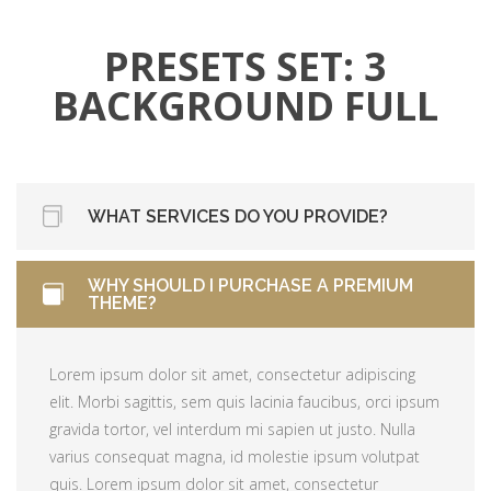
Morbi sagittis, sem quis lacinia faucibus, orci ipsum
gravida tortor.
quis. Lorem ipsum dolor sit amet, consectetur adipiscing
gravida tortor, vel interdum mi sapien ut justo. Nulla
PRESETS SET: 3
elit. Morbi sagittis, sem quis lacinia faucibus, orci ipsum
varius consequat magna, id molestie ipsum volutpat
gravida tortor.
BACKGROUND FULL
quis. Lorem ipsum dolor sit amet, consectetur adipiscing
elit. Morbi sagittis, sem quis lacinia faucibus, orci ipsum
gravida tortor.
WHAT SERVICES DO YOU PROVIDE?
WHY SHOULD I PURCHASE A PREMIUM
Lorem ipsum dolor sit amet, consectetur adipiscing
THEME?
elit. Morbi sagittis, sem quis lacinia faucibus, orci ipsum
gravida tortor, vel interdum mi sapien ut justo. Nulla
Lorem ipsum dolor sit amet, consectetur adipiscing
varius consequat magna, id molestie ipsum volutpat
elit. Morbi sagittis, sem quis lacinia faucibus, orci ipsum
quis. Lorem ipsum dolor sit amet, consectetur
gravida tortor, vel interdum mi sapien ut justo. Nulla
adipiscing elit. Morbi sagittis, sem quis lacinia faucibus,
varius consequat magna, id molestie ipsum volutpat
orci ipsum gravida tortor.
quis. Lorem ipsum dolor sit amet, consectetur