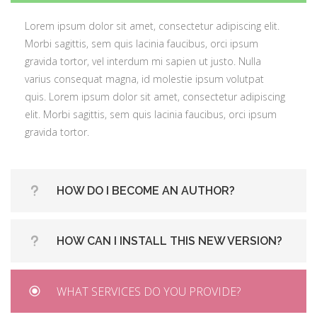
gravida tortor, vel interdum mi sapien ut justo. Nulla
Lorem ipsum dolor sit amet, consectetur adipiscing elit.
varius consequat magna, id molestie ipsum volutpat
Morbi sagittis, sem quis lacinia faucibus, orci ipsum
quis. Lorem ipsum dolor sit amet, consectetur adipiscing
gravida tortor, vel interdum mi sapien ut justo. Nulla
elit. Morbi sagittis, sem quis lacinia faucibus, orci ipsum
varius consequat magna, id molestie ipsum volutpat
gravida tortor.
quis. Lorem ipsum dolor sit amet, consectetur adipiscing
elit. Morbi sagittis, sem quis lacinia faucibus, orci ipsum
gravida tortor.
HOW DO I BECOME AN AUTHOR?
Lorem ipsum dolor sit amet, consectetur adipiscing elit.
HOW CAN I INSTALL THIS NEW VERSION?
Morbi sagittis, sem quis lacinia faucibus, orci ipsum
gravida tortor, vel interdum mi sapien ut justo. Nulla
Lorem ipsum dolor sit amet, consectetur adipiscing elit.
varius consequat magna, id molestie ipsum volutpat
WHAT SERVICES DO YOU PROVIDE?
Morbi sagittis, sem quis lacinia faucibus, orci ipsum
quis. Lorem ipsum dolor sit amet, consectetur adipiscing