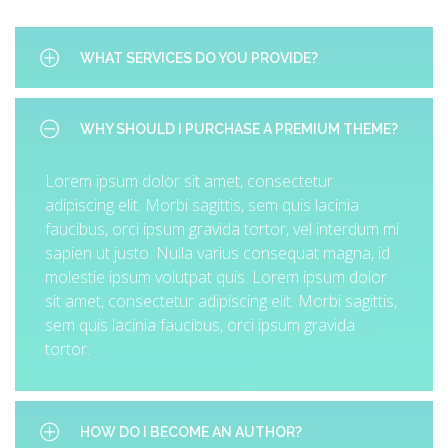
lacinia faucibus, orci ipsum gravida tortor.
WHAT SERVICES DO YOU PROVIDE?
Lorem ipsum dolor sit amet, consectetur
WHY SHOULD I PURCHASE A PREMIUM THEME?
adipiscing elit. Morbi sagittis, sem quis lacinia
faucibus, orci ipsum gravida tortor, vel interdum mi
Lorem ipsum dolor sit amet, consectetur
sapien ut justo. Nulla varius consequat magna, id
adipiscing elit. Morbi sagittis, sem quis lacinia
molestie ipsum volutpat quis. Lorem ipsum dolor
faucibus, orci ipsum gravida tortor, vel interdum mi
sit amet, consectetur adipiscing elit. Morbi sagittis,
sapien ut justo. Nulla varius consequat magna, id
sem quis lacinia faucibus, orci ipsum gravida
molestie ipsum volutpat quis. Lorem ipsum dolor
tortor.
sit amet, consectetur adipiscing elit. Morbi sagittis,
sem quis lacinia faucibus, orci ipsum gravida
tortor.
HOW DO I BECOME AN AUTHOR?