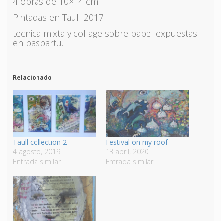
4 obras de 10×14 cm
Pintadas en Taüll 2017 .
tecnica mixta y collage sobre papel expuestas
en paspartu.
Relacionado
Taüll collection 2
Festival on my roof
4 agosto, 2019
13 abril, 2020
Entrada similar
Entrada similar