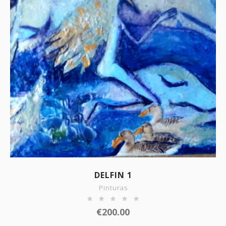
SHOW DETAILS
DELFIN 1
Pinturas
€
200.00