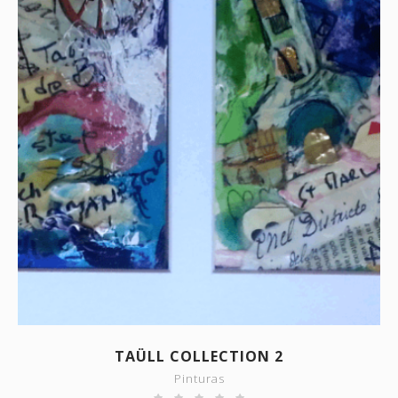
SHOW DETAILS
TAÜLL COLLECTION 2
Pinturas